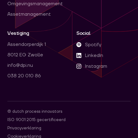
Omgevingsmanagement
Assetmanagement
Vestiging
Social
Assendorperdijk 1
Spotify
8012 EG Zwolle
LinkedIn
info@dpi.nu
Instagram
038 20 010 86
© dutch process innovators
ISO 9001:2015 gecertificeerd
Privacyverklaring
Cookieverklaring