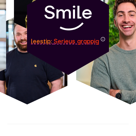
Smile
leestip:
Serieus grappig