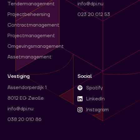
Tendermanagement
info@dpi.nu
Projectbeheersing
023 20 012 53
Contractmanagement
Projectmanagement
Omgevingsmanagement
Assetmanagement
Vestiging
Social
Assendorperdijk 1
Spotify
8012 EG Zwolle
LinkedIn
info@dpi.nu
Instagram
038 20 010 86