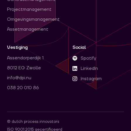
Projectmanagement
Omgevingsmanagement
Assetmanagement
Vestiging
Social
Assendorperdijk 1
Spotify
8012 EG Zwolle
LinkedIn
info@dpi.nu
Instagram
038 20 010 86
© dutch process innovators
ISO 9001:2015 gecertificeerd