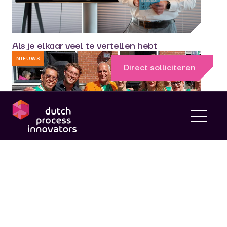
Als je elkaar veel te vertellen hebt
NIEUWS
Direct solliciteren
dpi
Alle collega’s van dpi zetten hun beste
beentje voor