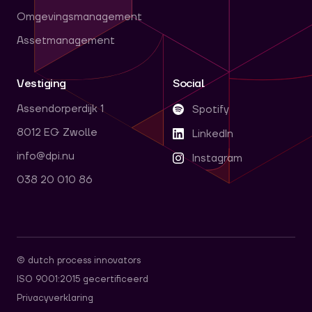
Omgevingsmanagement
Assetmanagement
Vestiging
Social
Assendorperdijk 1
Spotify
8012 EG Zwolle
LinkedIn
info@dpi.nu
Instagram
038 20 010 86
© dutch process innovators
ISO 9001:2015 gecertificeerd
Privacyverklaring