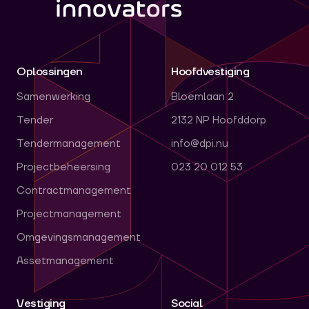
Oplossingen
Hoofdvestiging
Samenwerking
Bloemlaan 2
Tender
2132 NP Hoofddorp
Tendermanagement
info@dpi.nu
Projectbeheersing
023 20 012 53
Contractmanagement
Projectmanagement
Omgevingsmanagement
Assetmanagement
Vestiging
Social