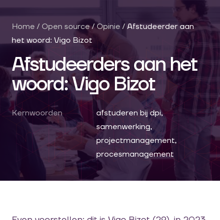
Home
/
Open source
/
Opinie
/
Afstudeerder aan
het woord: Vigo Bizot
Afstudeerders aan het
woord: Vigo Bizot
Kernwoorden
afstuderen bij dpi,
samenwerking,
projectmanagement,
procesmanagement
Even voorstellen: dit is Vigo
Bizot
(29), in 2023