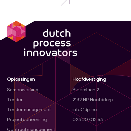
dpi
Oplossingen
Hoofdvestiging
Samenwerking
Bloemlaan 2
Tender
2132 NP Hoofddorp
Tendermanagement
info@dpi.nu
Projectbeheersing
023 20 012 53
Contractmanagement