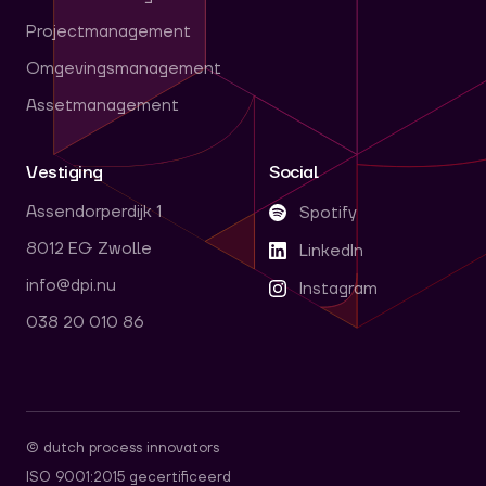
Projectmanagement
Omgevingsmanagement
Assetmanagement
Vestiging
Social
Assendorperdijk 1
Spotify
8012 EG Zwolle
LinkedIn
info@dpi.nu
Instagram
038 20 010 86
© dutch process innovators
ISO 9001:2015 gecertificeerd