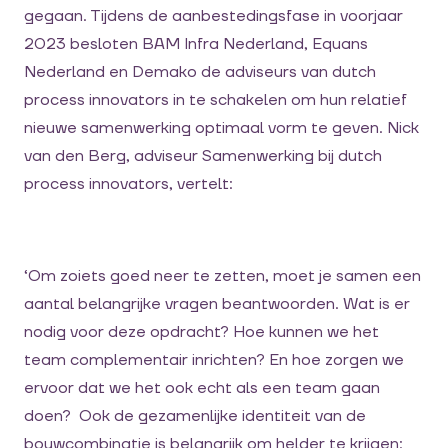
gegaan.
Tijdens de aanbestedingsfase
in voorjaar
2023
b
esloten
BAM Infra Nederland,
Equan
s
Nederland en
Demako
de adviseurs van
dutch
process
innovators
in te schakelen om
hun relatief
nieuwe
samenwerking optimaal vorm
te
geven.
Nick
van den Berg, adviseur Samenwerking bij
dutch
process
innovators, vertelt:
‘
Om zoiets goed neer te zetten, moet je samen
een
aantal belangrijke vragen
beantwoorden
.
Wat is er
nodig voor deze opdracht? H
oe
kunnen we
het
team
complementair inrichten
? En hoe zorgen we
ervoor
dat we het ook echt als een team gaan
doen?
Ook de g
ezamenlijke
identiteit
van de
bouwcombinatie is belangrijk om helder te krijgen
: