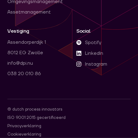
Omgevingsmanagement
Assetmanagement
Vestiging
Social
Assendorperdijk 1
Spotify
8012 EG Zwolle
LinkedIn
info@dpi.nu
Instagram
038 20 010 86
© dutch process innovators
ISO 9001:2015 gecertificeerd
Privacyverklaring
Cookieverklaring