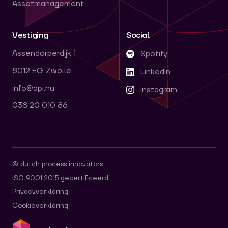
Assetmanagement
Vestiging
Social
Assendorperdijk 1
Spotify
8012 EG Zwolle
LinkedIn
info@dpi.nu
Instagram
038 20 010 86
© dutch process innovators
ISO 9001:2015 gecertificeerd
Privacyverklaring
Cookieverklaring
dpi