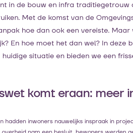
in de bouw en infra traditiegetrouw
ruiken.
Met de komst van de Omgevingsw
anpak hoe dan ook een vereiste.
Maar
jk
? En hoe moet het dan wel?
In deze 
 huidige situatie en bieden
we
een
fris
wet komt eraan: meer i
den hadden inwoners nauwelijks inspraak in proj
e overheid nam een besluit, bewoners werden 