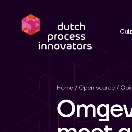
dpi
Cult
Home
/
Open source
/
Opi
Omgev