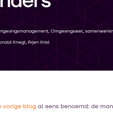
nders
mgevingsmanagement, Omgevingswet, samenwerki
onald Knegt, Arjen Krist
e vorige blog
al e
ens
benoemd: de man