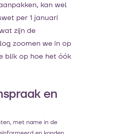
 aanpakken
,
kan wel
et per 1 januari
 wa
t zijn de
blog
zoomen
we
in op
se blik
op hoe het óók
nspraak en
ecten, met name in de
geïnformeerd en konden