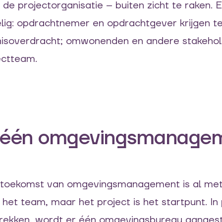
e projectorganisatie – buiten zicht te raken.
E
lig
:
opdrachtnemer en opdrachtgever krijgen 
nisoverdracht
;
omwonenden en
andere
stakehol
jectteam
.
: één omgevingsmanage
e toekomst van omgevingsmanagement is al met
 het team, maar het project is het startpunt. In 
trekken, wordt er één omgevingsbureau aanges