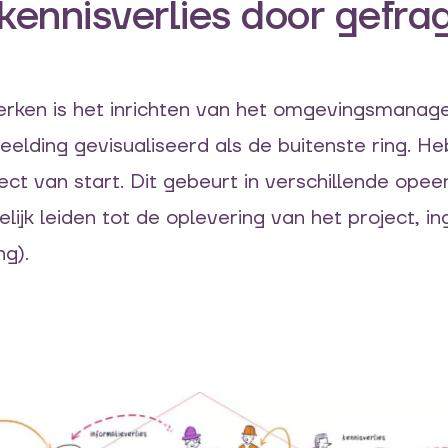
 kennisverlies door gefr
erken is het
inrichten
van het omgevingsmanag
beelding gevisualiseerd als de buitenste ring.
Heb
ect van start. Dit gebeurt
in verschillende
opee
delijk leiden tot de
oplevering van
het project, i
ng).