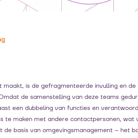
ng
nt maakt,
is d
e
gefragmenteerde invulling en de
O
mdat de samenstelling van deze teams gedur
aast
een
dubbeling
v
an functies en verantwoord
s te maken met andere contactpersonen, wat vo
t de basis van omgevingsmanagement – het b