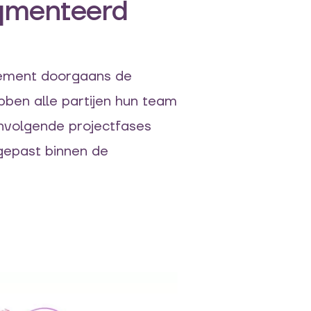
agmenteerd
ement
doorgaans de
ben alle partijen hun team
nvolgende
projectfases
ngepast binnen de