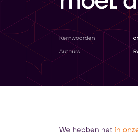
moet a
Kernwoorden
o
Auteurs
R
We hebben het
in onz